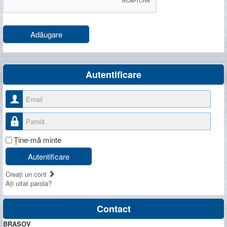
Adăugare
Autentificare
Nume utilizator
Parolă
Ţine-mă minte
Autentificare
Creaţi un cont
Aţi uitat parola?
Contact
BRASOV