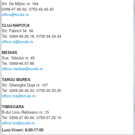
Str. De Mijloc nr. 164
0268-47.66.52, 0752-42.42.42
office@scule.ro
CLUJ-NAPOCA
Str. Fabricii Nr. 56
Tel. 0264-46.26.18, 0755-34.34.34
office.cj@scule.ro
MEDIAS
Sos. Sibiului nr. 45
Tel. 0369-44.57.66
office.medias@scule.ro
TARGU MURES
Str. Gheorghe Doja nr. 107
Tel. 0265-26.44.33, 0755-35.35.35
office.ms@scule.ro
TIMISOARA
B-dul Liviu Rebreanu nr. 15
Tel. 0256-47.80.64, 0755-07.22.10
office.tm@scule.ro
Luni-Vineri: 8:00-17:00