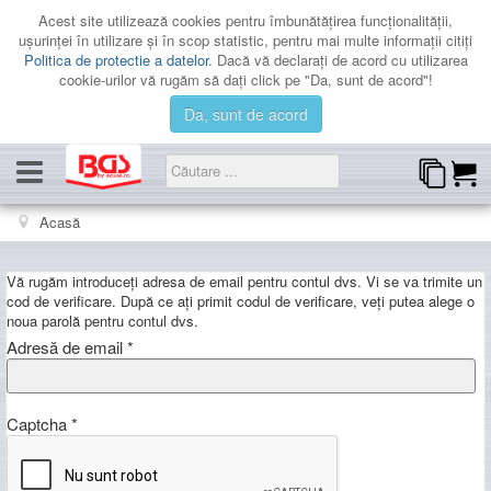
Acest site utilizează cookies pentru îmbunătăţirea funcţionalităţii,
uşurinţei în utilizare şi în scop statistic, pentru mai multe informaţii citiţi
Politica de protectie a datelor
. Dacă vă declaraţi de acord cu utilizarea
cookie-urilor vă rugăm să daţi click pe "Da, sunt de acord"!
Da, sunt de acord
CATEGORII
Acasă
PROMOTII
Vă rugăm introduceți adresa de email pentru contul dvs. Vi se va trimite un
LICHIDARE
cod de verificare. După ce ați primit codul de verificare, veți putea alege o
noua parolă pentru contul dvs.
CATALOAGE
Adresă de email
*
CONTACT
AUTENTIFICARE
Captcha
*