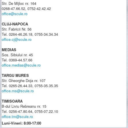
Str. De Mijloc nr. 164
0268-47.66.52, 0752-42.42.42
office@scule.ro
CLUJ-NAPOCA
Str. Fabricii Nr. 56
Tel. 0264-46.26.18, 0755-34.34.34
office.cj@scule.ro
MEDIAS
Sos. Sibiului nr. 45
Tel. 0369-44.57.66
office.medias@scule.ro
TARGU MURES
Str. Gheorghe Doja nr. 107
Tel. 0265-26.44.33, 0755-35.35.35
office.ms@scule.ro
TIMISOARA
B-dul Liviu Rebreanu nr. 15
Tel. 0256-47.80.64, 0755-07.22.10
office.tm@scule.ro
Luni-Vineri: 8:00-17:00