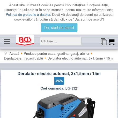
Acest site utilizează cookies pentru îmbunătăţirea funcţionalităţii,
uşurinţei în utilizare şi în scop statistic, pentru mai multe informaţii citiţi
Politica de protectie a datelor
. Dacă vă declaraţi de acord cu utilizarea
cookie-urilor vă rugăm să daţi click pe "Da, sunt de acord"!
Da, sunt de acord
CATEGORII
Acasă
Produse pentru casa, gradina, garaj, atelier
Derulatoare, tragaci cablu
Derulator electric automat, 3x1,5mm / 15m
PROMOTII
LICHIDARE
Derulator electric automat, 3x1,5mm / 15m
CATALOAGE
-26%
CONTACT
Cod comanda:
BG-3321
AUTENTIFICARE