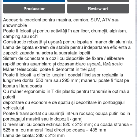
Producator
Review-uri
Accesoriu excelent pentru masina, camion, SUV, ATV sau
snowmobile
Poate fi folosit și pentru activități în aer liber, drumeții, alpinism,
camping sau schi
Construcție robustă și ușoară pentru lopata si maner din aluminiu.
Lama de lopata extrem de stabila pentru indepartarea eficienta a
zapezii; zapada nu adera la suprafata lopetii
Sistem de conectare a cozii cu dispozitiv de fixare / eliberare
rapidă pentru asamblare și dezasamblare ușoară, fără scule
Mâner telescopic, poate fi demontat în trei părți
Poate fi folosit la diferite lungimi; coadal fiind usor reglabila la
lungimea dorita: 550 mm sau 295 mm; manerul poate fi fixat pe
lopata si fara coada
Cu mâner ergonomic în T din plastic pentru transmisie optimă a
puterii
depozitare cu economie de spațiu și depozitare în portbagajul
vehiculului
Poate fi transportat cu ușurință într-un rucsac; ocupa putin loc in
portbagajul masinii sau in depozit / garaj
Dimensiuni cu coada extinsa: 820 x 213 mm; cu coada stransa =
525mm, cu manerul fixat direct pe coada = 485 mm
Lama de lopata: 280 x 213 mm