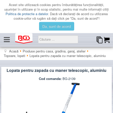
Acest site utilizează cookies pentru îmbunătăţirea funcţionalităţii,
uşurinţei în utilizare şi în scop statistic, pentru mai multe informaţii citiţi
Politica de protectie a datelor
. Dacă vă declaraţi de acord cu utilizarea
cookie-urilor vă rugăm să daţi click pe "Da, sunt de acord"!
Da, sunt de acord
CATEGORII
Acasă
Produse pentru casa, gradina, garaj, atelier
Topoare, lopeti
Lopata pentru zapada cu maner telescopic, aluminiu
PROMOTII
LICHIDARE
Lopata pentru zapada cu maner telescopic, aluminiu
CATALOAGE
Cod comanda:
BG-2139
CONTACT
AUTENTIFICARE