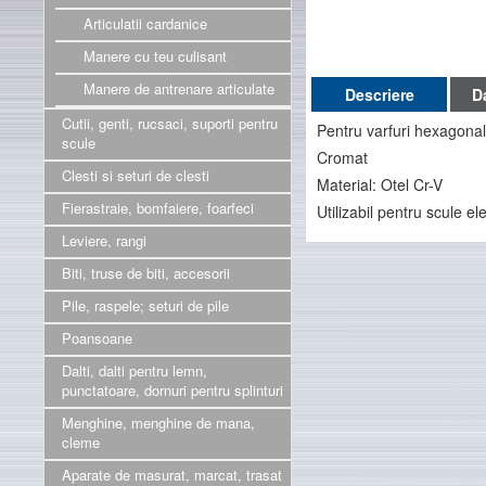
Articulatii cardanice
Manere cu teu culisant
Manere de antrenare articulate
Descriere
D
Cutii, genti, rucsaci, suporti pentru
Pentru varfuri hexagonal
scule
Cromat
Clesti si seturi de clesti
Material: Otel Cr-V
Fierastraie, bomfaiere, foarfeci
Utilizabil pentru scule el
Leviere, rangi
Biti, truse de biti, accesorii
Pile, raspele; seturi de pile
Poansoane
Dalti, dalti pentru lemn,
punctatoare, dornuri pentru splinturi
Menghine, menghine de mana,
cleme
Aparate de masurat, marcat, trasat