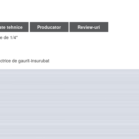
ate tehnice
Producator
Review-uri
e de 1/4"
ectrice de gaurit-insurubat