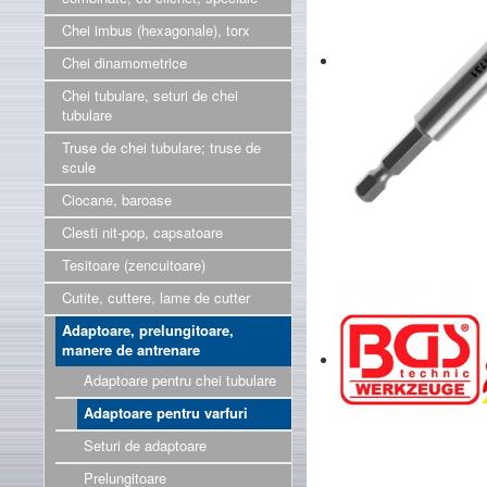
Chei imbus (hexagonale), torx
Chei dinamometrice
Chei tubulare, seturi de chei
tubulare
Truse de chei tubulare; truse de
scule
Ciocane, baroase
Clesti nit-pop, capsatoare
Tesitoare (zencuitoare)
Cutite, cuttere, lame de cutter
Adaptoare, prelungitoare,
manere de antrenare
Adaptoare pentru chei tubulare
Adaptoare pentru varfuri
Seturi de adaptoare
Prelungitoare