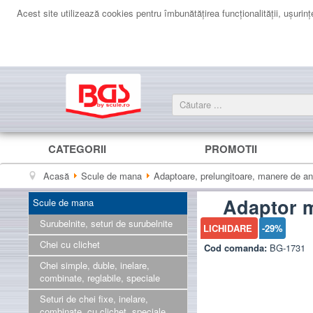
Acest site utilizează cookies pentru îmbunătăţirea funcţionalităţii, uşurinţei
CATEGORII
PROMOTII
Acasă
Scule de mana
Adaptoare, prelungitoare, manere de an
Adaptor m
Scule de mana
Surubelnite, seturi de surubelnite
LICHIDARE
-29%
Chei cu clichet
Cod comanda:
BG-1731
Chei simple, duble, inelare,
combinate, reglabile, speciale
Seturi de chei fixe, inelare,
combinate, cu clichet, speciale