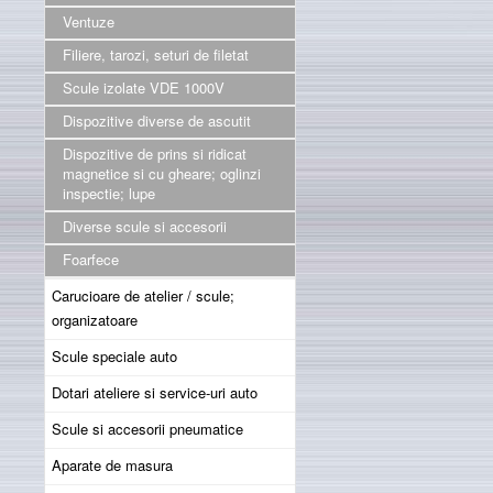
Ventuze
Filiere, tarozi, seturi de filetat
Scule izolate VDE 1000V
Dispozitive diverse de ascutit
Dispozitive de prins si ridicat
magnetice si cu gheare; oglinzi
inspectie; lupe
Diverse scule si accesorii
Foarfece
Carucioare de atelier / scule;
organizatoare
Scule speciale auto
Dotari ateliere si service-uri auto
Scule si accesorii pneumatice
Aparate de masura