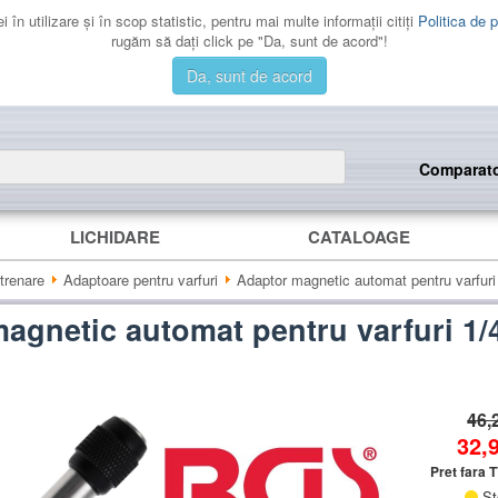
 în utilizare şi în scop statistic, pentru mai multe informaţii citiţi
Politica de p
rugăm să daţi click pe "Da, sunt de acord"!
Da, sunt de acord
Comparat
LICHIDARE
CATALOAGE
trenare
Adaptoare pentru varfuri
Adaptor magnetic automat pentru varfur
agnetic automat pentru varfuri 1
46,
32,
Pret fara 
St