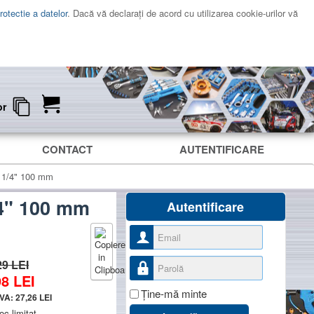
rotectie a datelor
. Dacă vă declaraţi de acord cu utilizarea cookie-urilor vă
or
CONTACT
AUTENTIFICARE
i 1/4" 100 mm
/4" 100 mm
Autentificare
Nume utilizator
Parolă
29 LEI
98
LEI
Ţine-mă minte
TVA:
27,26
LEI
oc limitat