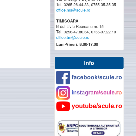
Tel. 0265-26.44.33, 0755-35.35.35
office.ms@scule.ro
TIMISOARA
B-dul Liviu Rebreanu nr. 15
Tel. 0256-47.80.64, 0755-07.22.10
office.tm@scule.ro
Luni-Vineri: 8:00-17:00
Info