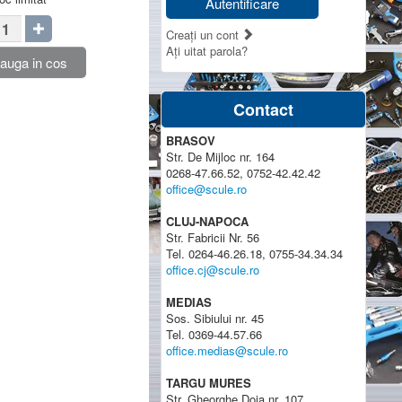
Autentificare
Creaţi un cont
Aţi uitat parola?
auga in cos
Contact
BRASOV
Str. De Mijloc nr. 164
0268-47.66.52, 0752-42.42.42
office@scule.ro
CLUJ-NAPOCA
Str. Fabricii Nr. 56
Tel. 0264-46.26.18, 0755-34.34.34
office.cj@scule.ro
MEDIAS
Sos. Sibiului nr. 45
Tel. 0369-44.57.66
office.medias@scule.ro
TARGU MURES
Str. Gheorghe Doja nr. 107