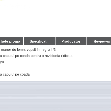
chete promo
Specificatii
Producator
Review-ur
 maner de lemn, vopsit in negru 1/3
 a capului pe coada pentru o rezistenta ridicata.
gru
e a capului pe coada