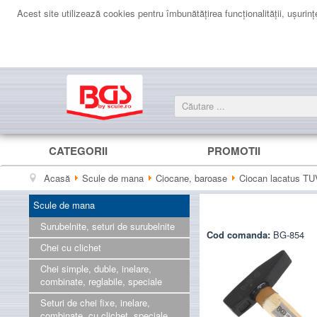
Acest site utilizează cookies pentru îmbunătăţirea funcţionalităţii, uşurinţei
CATEGORII
PROMOTII
Acasă
Scule de mana
Ciocane, baroase
Ciocan lacatus TU
Scule de mana
Surubelnite, seturi de surubelnite
Cod comanda:
BG-854
Chei cu clichet
Chei simple, duble, inelare,
combinate, reglabile, speciale
Seturi de chei fixe, inelare,
combinate, cu clichet, speciale