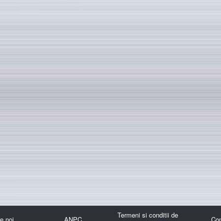
Termeni si conditii de
e noi
ANPC
Con