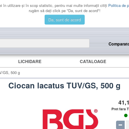
 în utilizare şi în scop statistic, pentru mai multe informaţii citiţi
Politica de p
rugăm să daţi click pe "Da, sunt de acord"!
Da, sunt de acord
Comparat
LICHIDARE
CATALOAGE
V/GS, 500 g
Ciocan lacatus TUV/GS, 500 g
41,
Pret fara 