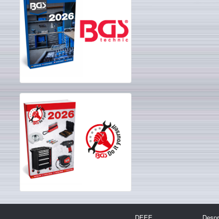
DEEE
Despr