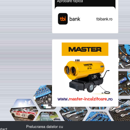
Prelucrarea datelor cu
tact