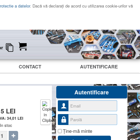
rotectie a datelor
. Dacă vă declaraţi de acord cu utilizarea cookie-urilor vă
or
CONTACT
AUTENTIFICARE
Autentificare
Nume utilizator
15
LEI
Parolă
TVA:
34,01
LEI
In stoc
Ţine-mă minte