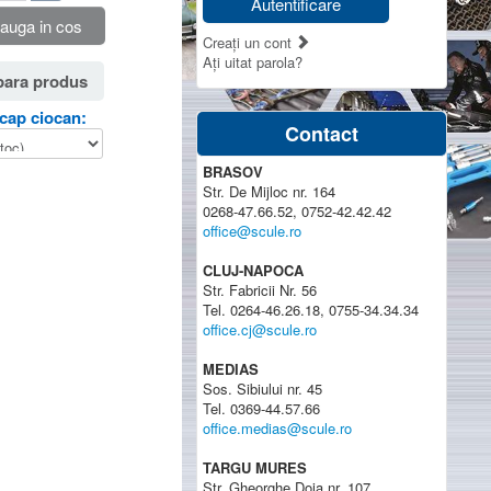
Autentificare
auga in cos
Creaţi un cont
Aţi uitat parola?
ara produs
cap ciocan:
Contact
BRASOV
Str. De Mijloc nr. 164
0268-47.66.52, 0752-42.42.42
office@scule.ro
CLUJ-NAPOCA
Str. Fabricii Nr. 56
Tel. 0264-46.26.18, 0755-34.34.34
office.cj@scule.ro
MEDIAS
Sos. Sibiului nr. 45
Tel. 0369-44.57.66
office.medias@scule.ro
TARGU MURES
Str. Gheorghe Doja nr. 107