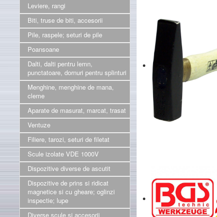
Leviere, rangi
Biti, truse de biti, accesorii
Pile, raspele; seturi de pile
Poansoane
Dalti, dalti pentru lemn,
punctatoare, dornuri pentru splinturi
Menghine, menghine de mana,
cleme
Aparate de masurat, marcat, trasat
Ventuze
Filiere, tarozi, seturi de filetat
Scule izolate VDE 1000V
Dispozitive diverse de ascutit
Dispozitive de prins si ridicat
magnetice si cu gheare; oglinzi
inspectie; lupe
Diverse scule si accesorii