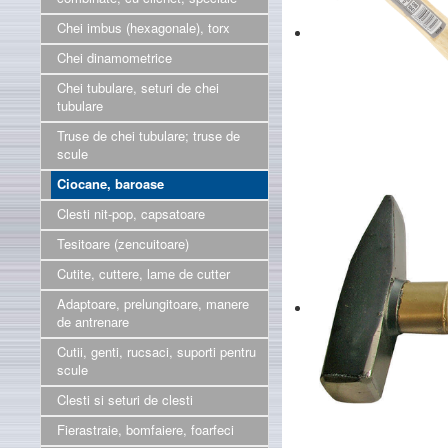
Chei imbus (hexagonale), torx
Chei dinamometrice
Chei tubulare, seturi de chei
tubulare
Truse de chei tubulare; truse de
scule
Ciocane, baroase
Clesti nit-pop, capsatoare
Tesitoare (zencuitoare)
Cutite, cuttere, lame de cutter
Adaptoare, prelungitoare, manere
de antrenare
Cutii, genti, rucsaci, suporti pentru
scule
Clesti si seturi de clesti
Fierastraie, bomfaiere, foarfeci