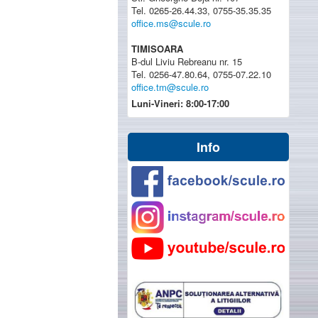
Tel. 0265-26.44.33, 0755-35.35.35
office.ms@scule.ro
TIMISOARA
B-dul Liviu Rebreanu nr. 15
Tel. 0256-47.80.64, 0755-07.22.10
office.tm@scule.ro
Luni-Vineri: 8:00-17:00
Info