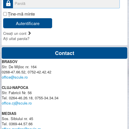
Parolă
Ţine-mă minte
Autentificare
Creaţi un cont
Aţi uitat parola?
Contact
BRASOV
Str. De Mijloc nr. 164
0268-47.66.52, 0752-42.42.42
office@scule.ro
CLUJ-NAPOCA
Str. Fabricii Nr. 56
Tel. 0264-46.26.18, 0755-34.34.34
office.cj@scule.ro
MEDIAS
Sos. Sibiului nr. 45
Tel. 0369-44.57.66
office.medias@scule.ro