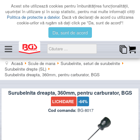
Acest site utilizează cookies pentru îmbunătăţirea funcţionalităţii,
uşurinţei în utilizare şi în scop statistic, pentru mai multe informaţii citiţi
Politica de protectie a datelor
. Dacă vă declaraţi de acord cu utilizarea
cookie-urilor vă rugăm să daţi click pe "Da, sunt de acord"!
Da, sunt de acord
CATEGORII
Acasă
Scule de mana
Surubelnite, seturi de surubelnite
Surubelnite drepte (SL)
PROMOTII
Surubelnita dreapta, 360mm, pentru carburator, BGS
LICHIDARE
Surubelnita dreapta, 360mm, pentru carburator, BGS
CATALOAGE
LICHIDARE
-64%
CONTACT
Cod comanda:
BG-8017
AUTENTIFICARE