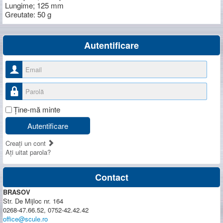
Lungime; 125 mm
Greutate: 50 g
Autentificare
Nume utilizator
Parolă
Ţine-mă minte
Autentificare
Creaţi un cont
Aţi uitat parola?
Contact
BRASOV
Str. De Mijloc nr. 164
0268-47.66.52, 0752-42.42.42
office@scule.ro