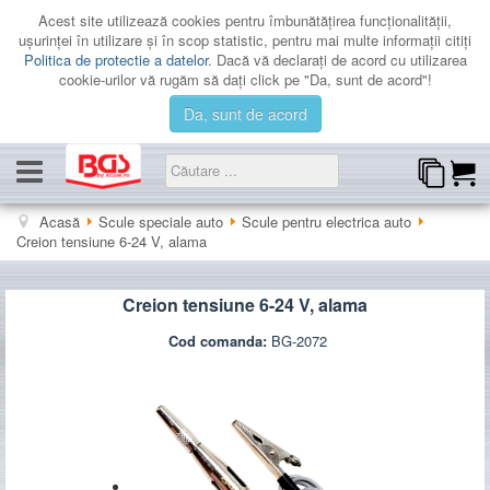
Acest site utilizează cookies pentru îmbunătăţirea funcţionalităţii,
uşurinţei în utilizare şi în scop statistic, pentru mai multe informaţii citiţi
Politica de protectie a datelor
. Dacă vă declaraţi de acord cu utilizarea
cookie-urilor vă rugăm să daţi click pe "Da, sunt de acord"!
Da, sunt de acord
CATEGORII
Acasă
Scule speciale auto
Scule pentru electrica auto
Creion tensiune 6-24 V, alama
PROMOTII
LICHIDARE
Creion tensiune 6-24 V, alama
CATALOAGE
Cod comanda:
BG-2072
CONTACT
AUTENTIFICARE