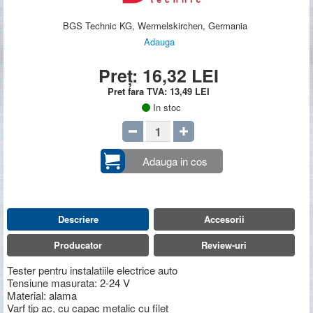
BGS Technic KG, Wermelskirchen, Germania
Adauga
Preț:
16,32
LEI
Pret fara TVA:
13,49
LEI
In stoc
Adauga in cos
Descriere
Accesorii
Producator
Review-uri
Tester pentru instalatiile electrice auto
Tensiune masurata: 2-24 V
Material: alama
Varf tip ac, cu capac metalic cu filet