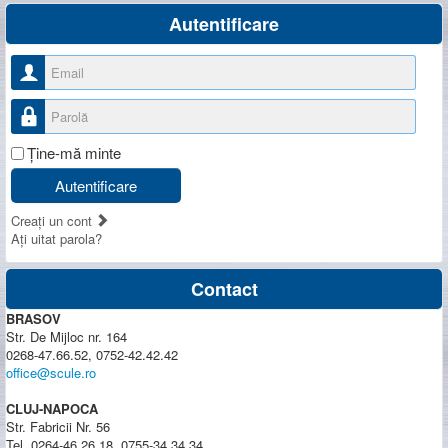
Autentificare
Nume utilizator
Parolă
Ţine-mă minte
Autentificare
Creaţi un cont
Aţi uitat parola?
Contact
BRASOV
Str. De Mijloc nr. 164
0268-47.66.52, 0752-42.42.42
office@scule.ro
CLUJ-NAPOCA
Str. Fabricii Nr. 56
Tel. 0264-46.26.18, 0755-34.34.34