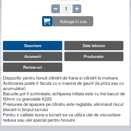
Adauga in cos
Descriere
Date tehnice
Accesorii
Producator
Review-uri
Dispozitiv pentru honuit cilindrii de frana si cilindrii la motoare.
Actionarea poate fi facuta cu o masina de gaurit (la priza sau cu
acumulator)
Bacurile pot fi schimbate; echiparea initiala este cu trei bacuri de
50mm cu granulatie K220
Presiunea de apasare pe cilindru este reglabila, eliminand riscul
blocarii in timpul lucrului
Pentru o calitate buna a lucrarii se va utiliza ulei de viscozitare
redusa sau ulei special pentru honuire