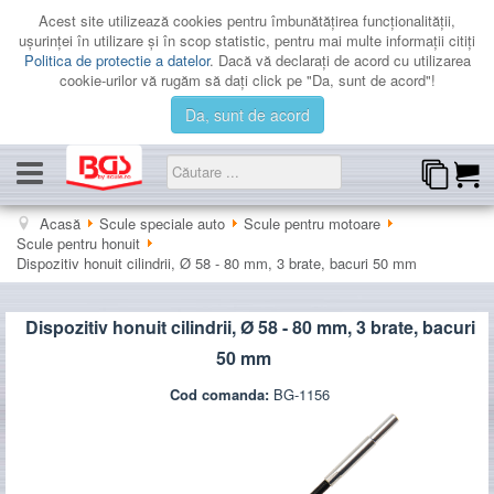
Acest site utilizează cookies pentru îmbunătăţirea funcţionalităţii,
uşurinţei în utilizare şi în scop statistic, pentru mai multe informaţii citiţi
Politica de protectie a datelor
. Dacă vă declaraţi de acord cu utilizarea
cookie-urilor vă rugăm să daţi click pe "Da, sunt de acord"!
Da, sunt de acord
CATEGORII
Acasă
Scule speciale auto
Scule pentru motoare
Scule pentru honuit
PROMOTII
Dispozitiv honuit cilindrii, Ø 58 - 80 mm, 3 brate, bacuri 50 mm
LICHIDARE
Dispozitiv honuit cilindrii, Ø 58 - 80 mm, 3 brate, bacuri
CATALOAGE
50 mm
CONTACT
Cod comanda:
BG-1156
AUTENTIFICARE