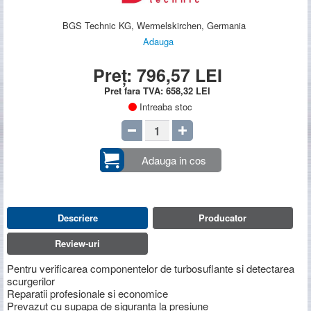
BGS Technic KG, Wermelskirchen, Germania
Adauga
Preț:
796,57
LEI
Pret fara TVA:
658,32
LEI
Intreaba stoc
Adauga in cos
Descriere
Producator
Review-uri
Pentru verificarea componentelor de turbosuflante si detectarea
scurgerilor
Reparatii profesionale si economice
Prevazut cu supapa de siguranta la presiune