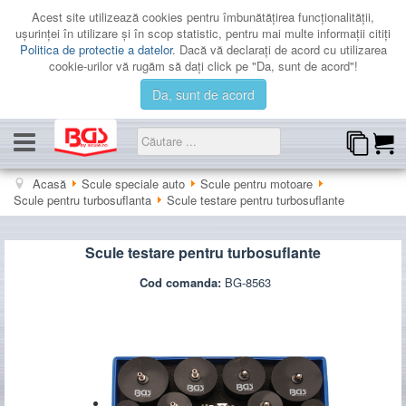
Acest site utilizează cookies pentru îmbunătăţirea funcţionalităţii,
uşurinţei în utilizare şi în scop statistic, pentru mai multe informaţii citiţi
Politica de protectie a datelor
. Dacă vă declaraţi de acord cu utilizarea
cookie-urilor vă rugăm să daţi click pe "Da, sunt de acord"!
Da, sunt de acord
CATEGORII
Acasă
Scule speciale auto
Scule pentru motoare
Scule pentru turbosuflanta
Scule testare pentru turbosuflante
PROMOTII
LICHIDARE
Scule testare pentru turbosuflante
CATALOAGE
Cod comanda:
BG-8563
CONTACT
AUTENTIFICARE