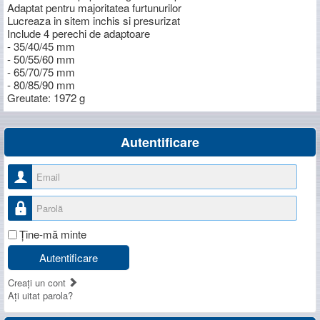
Adaptat pentru majoritatea furtunurilor
Lucreaza in sitem inchis si presurizat
Include 4 perechi de adaptoare
- 35/40/45 mm
- 50/55/60 mm
- 65/70/75 mm
- 80/85/90 mm
Greutate: 1972 g
Autentificare
Nume utilizator
Parolă
Ţine-mă minte
Autentificare
Creaţi un cont
Aţi uitat parola?